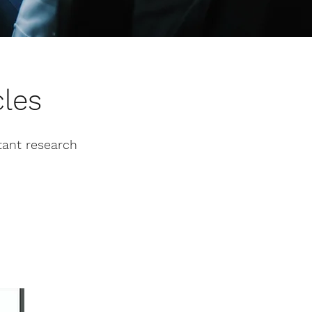
cles
rtant
research