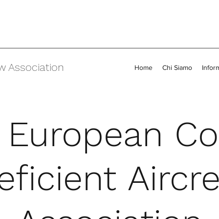
w Association
Home
Chi Siamo
Infor
 European Co
eficient Aircr