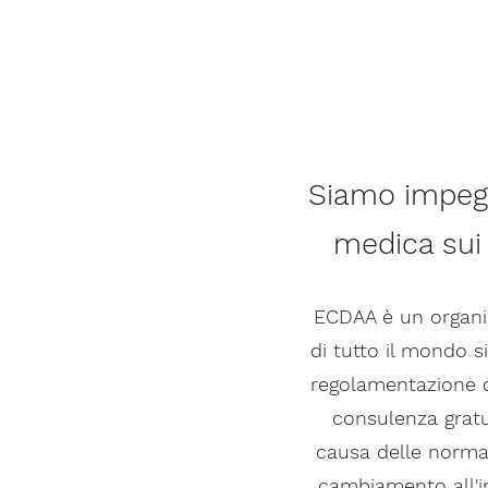
Siamo impegn
medica sui r
ECDAA è un organizz
di tutto il mondo 
regolamentazione de
consulenza gratu
causa delle normat
cambiamento all'in