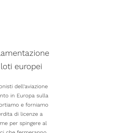
olamentazione
iloti europei
nisti dell'aviazione
nto in Europa sulla
pportiamo e forniamo
dita di licenze a
eme per spingere al
tici che fermeranno