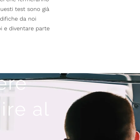
Questi test sono già
difiche da noi
i e diventare parte
ere
ire al
!