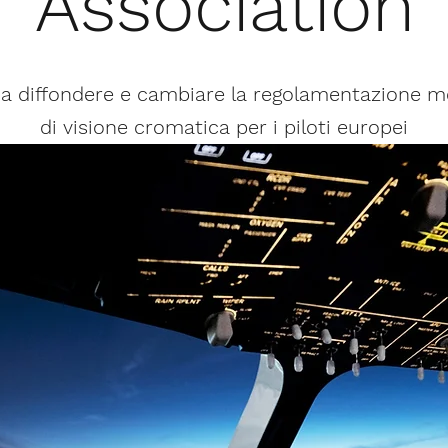
Association
a diffondere e cambiare la regolamentazione med
di visione cromatica per i piloti europei