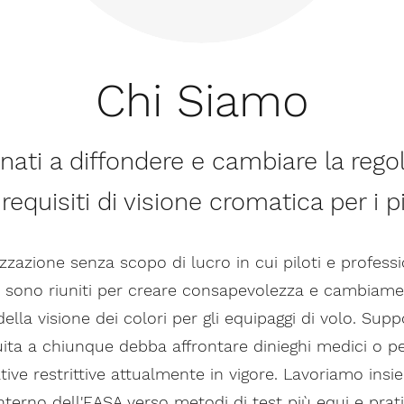
Chi Siamo
ati a diffondere e cambiare la reg
equisiti di visione cromatica per i p
azione senza scopo di lucro in cui piloti e professio
si sono riuniti per creare consapevolezza e cambiame
lla visione dei colori per gli equipaggi di volo. Su
ita a chiunque debba affrontare dinieghi medici o per
ive restrittive attualmente in vigore. Lavoriamo insi
terno dell'EASA verso metodi di test più equi e pra