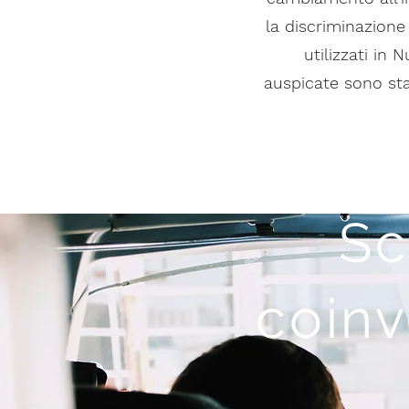
la discriminazione 
utilizzati in
auspicate sono sta
Sc
coinv